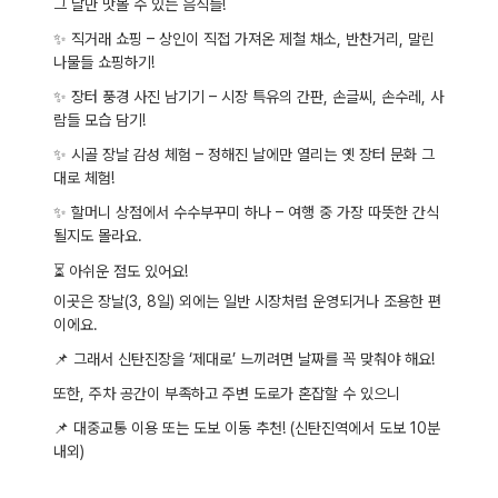
그 날만 맛볼 수 있는 음식들!
✨
직거래 쇼핑 – 상인이 직접 가져온 제철 채소, 반찬거리, 말린
나물들 쇼핑하기!
✨
장터 풍경 사진 남기기 – 시장 특유의 간판, 손글씨, 손수레, 사
람들 모습 담기!
✨
시골 장날 감성 체험 – 정해진 날에만 열리는 옛 장터 문화 그
대로 체험!
✨
할머니 상점에서 수수부꾸미 하나 – 여행 중 가장 따뜻한 간식
될지도 몰라요.
⏳
아쉬운 점도 있어요!
이곳은
장날(3, 8일) 외에는 일반 시장처럼 운영되거나 조용한 편
이에요.
📌
그래서 신탄진장을 ‘제대로’ 느끼려면 날짜를 꼭 맞춰야 해요!
또한,
주차 공간이 부족하고 주변 도로가 혼잡할 수 있으니
📌
대중교통 이용 또는 도보 이동 추천! (신탄진역에서 도보 10분
내외)