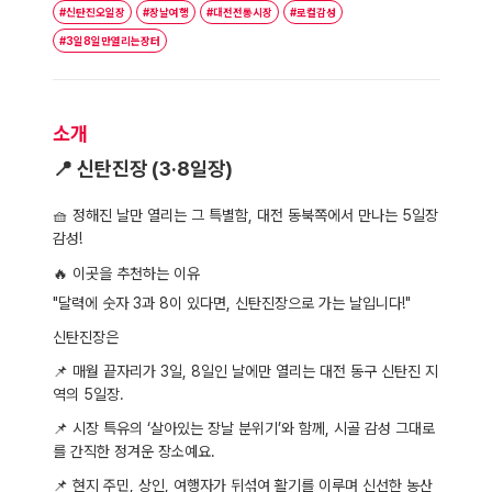
#신탄진오일장
#장날여행
#대전전통시장
#로컬감성
#3일8일만열리는장터
소개
📍
신탄진장 (3·8일장)
🧺
정해진 날만 열리는 그 특별함, 대전 동북쪽에서 만나는 5일장
감성!
🔥
이곳을 추천하는 이유
"달력에 숫자 3과 8이 있다면, 신탄진장으로 가는 날입니다!"
신탄진장
은
📌
매월 끝자리가 3일, 8일인 날에만 열리는 대전 동구 신탄진 지
역의 5일장.
📌
시장 특유의 ‘살아있는 장날 분위기’와 함께, 시골 감성 그대로
를 간직한 정겨운 장소예요.
📌
현지 주민, 상인, 여행자가 뒤섞여 활기를 이루며 신선한 농산