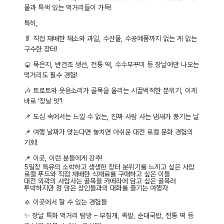
물과 특색 있는 먹거리들이 가득!
특히,
🥬
직접 재배한 채소와 과일, 수산물, 수공예품까지 없는 게 없는
구수한 장터!
🍘
묵은지, 반건조 생선, 전통 떡, 수수부꾸미 등 장날에만 나오는
먹거리도 필수 경험!
🎶
트로트와 웃음소리가 골목을 울리는 시끌벅적한 분위기, 이게
바로 ‘장날 맛’!
📌
도심 속에서는 느낄 수 없는, 진짜 사람 사는 냄새가 풍기는 날
📌
여행 날짜가 맞는다면 놓치면 아쉬운 대전 로컬 문화 경험의
기회!
📌
이곳, 이런 분들에게 강추!
5일장 특유의 소박하고 생생한 장터 분위기를 느끼고 싶은 사람
로컬 푸드와 직접 재배한 식재료를 구매하고 싶은 이들
대전 외곽의 사람사는 골목을 카메라에 담고 싶은 골목러
투박하지만 정 많은 상인들과의 대화를 즐기는 여행자
🧄
이곳에서 할 수 있는 경험들
✨
장날 특화 먹거리 탐방 – 부침개, 족발, 순대국밥, 전통 떡 등