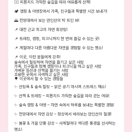
🚶‍♂️
피톤치드 가득한 숲길을 따라 여유롭게 산책!
🏕
캠핑 & 야영장에서 가족, 친구들과 특별한 시간 보내기!
🌄
전망대에서 보는 만인산의 탁 트인 뷰!
📌
대전 근교 최고의 자연 휴양림!
📌
트레킹, 캠핑, 피크닉까지 한 번에 즐길 수 있는 곳!
📌
계절마다 다른 아름다운 자연을 경험할 수 있는 명소!
📌
이곳, 이런 분들에게 강추!
숲속에서 힐링하며 자연을 즐기고 싶은 사람
가족, 친구들과 함께 캠핑이나 피크닉을 하고 싶은 사람
가벼운 등산과 산책을 즐기는 사람
조용한 곳에서 사색하고 싶은 사람
🌳
이곳에서 할 수 있는 경험들
✨
산림욕 & 숲속 힐링 – 맑은 공기 마시며 스트레스 해소!
✨
산책 & 트레킹 – 피톤치드 가득한 숲길을 따라 걷는 여유!
✨
숲속 캠핑 & 야영 – 자연 속에서 하루를 보내는 특별한 경험!
✨
전망대에서 자연 감상 – 정상에서 바라보는 만인산의 절경!
✨
봄꽃 & 가을 단풍 감상 – 사계절마다 색다른 풍경을 선사하는
명소!