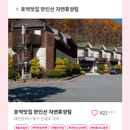
호떡맛집 만인산 자연휴양림
호떡맛집 만인산 자연휴양림
922
대전광역시 동구 산내로 106
#숲속힐링
#자연속여행
#캠핑맛집
#대전근교여행
#피톤치드충전