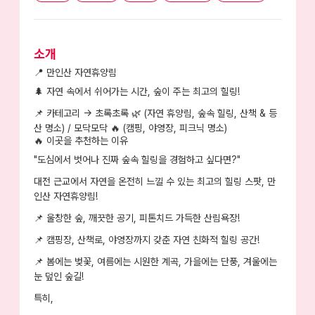
소개
📍
만인산 자연휴양림
🌲
자연 속에서 쉬어가는 시간, 숲이 주는 최고의 힐링!
📌
카테고리
→
초록초록 🌿 (자연 휴양림, 숲속 힐링, 산책 & 등
산 명소)
/
모닥모닥 🔥 (캠핑, 야영장, 피크닉 명소)
🔥
이곳을 추천하는 이유
"도심에서 벗어나 진짜 숲속 힐링을 경험하고 싶다면?"
대전 근교에서
자연을 온전히 느낄 수 있는 최고의 힐링 스팟
,
만
인산 자연휴양림
!
📌
울창한 숲, 깨끗한 공기, 피톤치드 가득한 산림욕장!
📌
캠핑장, 산책로, 야영장까지 갖춘 자연 친화적 힐링 공간!
📌
봄에는 벚꽃, 여름에는 시원한 계곡, 가을에는 단풍, 겨울에는
눈 덮인 숲길!
특히,